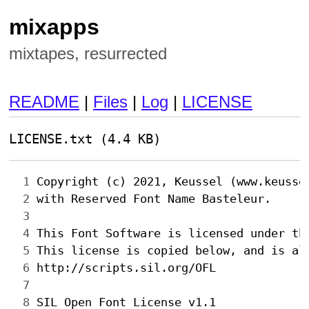
mixapps
mixtapes, resurrected
README
|
Files
|
Log
|
LICENSE
LICENSE.txt (4.4 KB)
  1 
  2 
  3 
  4 
  5 
  6 
  7 
  8 